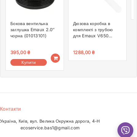
Бокова вентильна
Дюзова коробка в
заглушка Emaux 2.0″
комплекті з трубою
чорна (01013101)
для Emaux V650
89010103
395,00
₴
1288,00
₴
Купити
Контакти
Україна, Київ, вул. Велика Окружна дорога, 4-Н
ecoservice.bas1@gmail.com