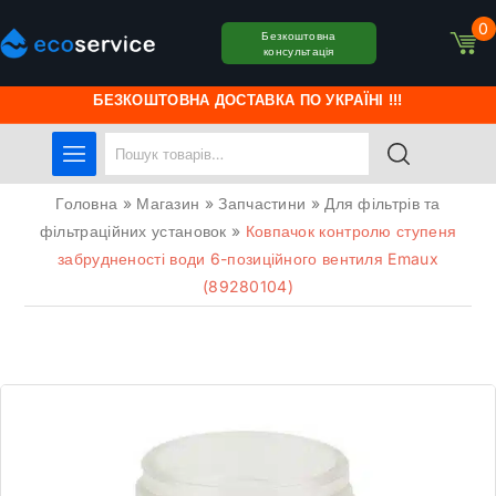
0
Безкоштовна
консультація
БЕЗКОШТОВНА ДОСТАВКА ПО УКРАЇНІ !!!
Головна
»
Магазин
»
Запчастини
»
Для фільтрів та
фільтраційних установок
»
Ковпачок контролю ступеня
забрудненості води 6-позиційного вентиля Emaux
(89280104)