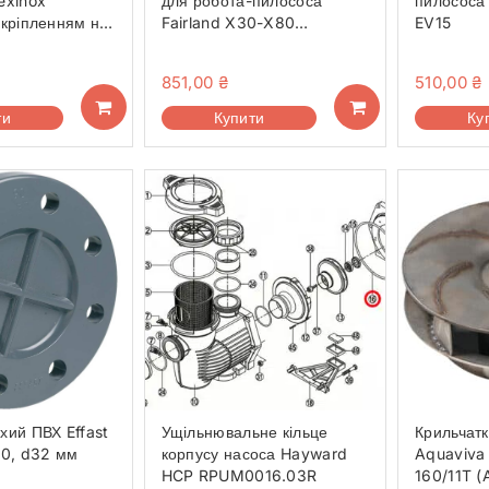
exinox
для робота-пилососа
пилососа
 кріпленням на
Fairland X30-X80
EV15
(2020010100055)
851,00
₴
510,00
₴
ти
Купити
Ку
хий ПВХ Effast
Ущільнювальне кільце
Крильчатк
0, d32 мм
корпусу насоса Hayward
Aquaviva
HCP RPUM0016.03R
160/11T 