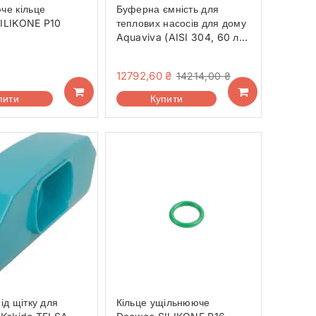
че кільце
Буферна ємність для
ILIKONE P10
теплових насосів для дому
Aquaviva (AISI 304, 60 л,
G1 1/4)
12792,60
₴
14214,00
₴
пити
Купити
ід щітку для
Кільце ущільнююче