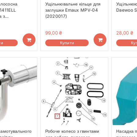
илососна
Ущільнювальне кільце для
Ущільнюю
1411ELL
заглушки Emaux MPV-04
Daewoo S
а з
(2020017)
ю
99,00
₴
28,00
₴
ти
Купити
Ку
намотувального
Робоче колесо з гвинтами
Насадка п