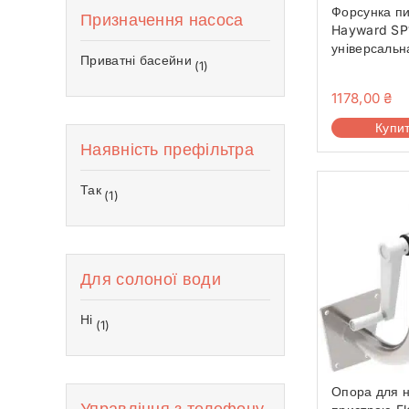
Форсунка п
Призначення насоса
Hayward SP
універсальн
Приватні басейни
(1)
контргайко
1178,00
₴
Купи
Наявність префільтра
Так
(1)
Для солоної води
Ні
(1)
Опора для 
Управління з телефону