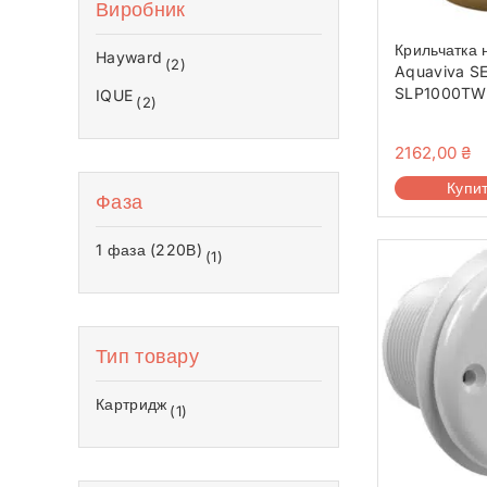
Теплові насоси для дому
Виробник
Аквафітнес і відпочинок на воді
Крильчатка 
Запчастини
Hayward
(2)
Aquaviva S
Без категорії
SLP1000TW
IQUE
(2)
(A03070177
2162,00
₴
Купи
Фаза
1 фаза (220В)
(1)
Тип товару
Картридж
(1)