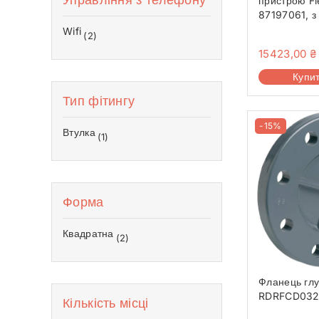
пристрою Fl
87197061, з
стіну
Wifi
(2)
15423,00
₴
Купи
Тип фітингу
-15%
Втулка
(1)
Форма
Квадратна
(2)
Фланець глу
RDRFCD032
Кількість місці