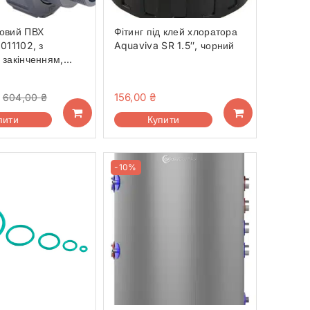
ьовий ПВХ
Фітинг під клей хлоратора
1011102, з
Aquaviva SR 1.5″, чорний
 закінченням,
4″
156,00
₴
604,00
₴
пити
Купити
-10%