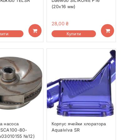
 Kokido TELSA
Daewoo SILIKONE P16
(20х16 мм)
28,00
₴
пити
Купити
а насоса
Корпус ячейки хлоратора
 SCA100-80-
Aquaiviva SR
(A03010155 №12)