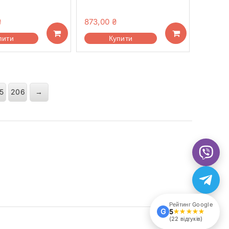
₴
873,00
₴
пити
Купити
5
206
→
Рейтинг Google
G
5
★★★★★
(22 відгуків)