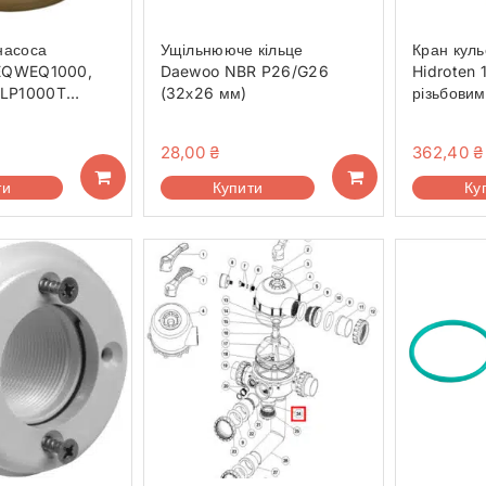
насоса
Ущільнююче кільце
Кран кул
EQWEQ1000,
Daewoo NBR P26/G26
Hidroten 
LP1000T
(32х26 мм)
різьбовим
 №21)
d3/4″-3/
28,00
₴
362,40
₴
ти
Купити
Ку