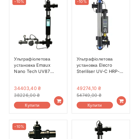
-10%
-10%
Ультрафіолетова
Ультрафіолетова
установка Emaux
установка Elecro
Nano Tech UV87
Steriliser UV-C HRP-
Ozon
55-EU + DLife
indicator + дозуючий
34403,40
₴
49274,10
₴
насос
38226,00
₴
54749,00
₴
Купити
Купити
-10%