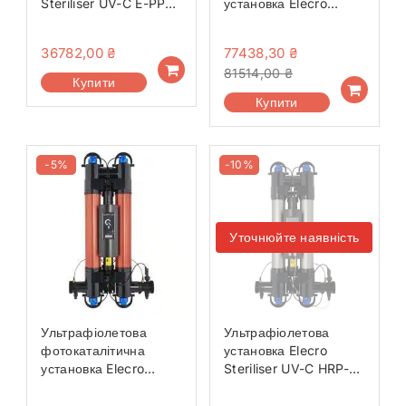
Steriliser UV-C E-PP2-
установка Elecro
55-EU
Quantum Q-65
36782,00
₴
77438,30
₴
81514,00
₴
Купити
Купити
-5%
-10%
Уточнюйте наявність
Ультрафіолетова
Ультрафіолетова
фотокаталітична
установка Elecro
установка Elecro
Steriliser UV-C HRP-
Quantum Q-130
110-EU + DLife
indicator + дозуючий