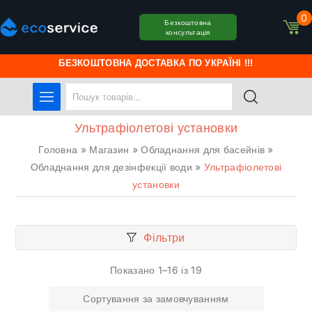
0
Безкоштовна
консультація
БЕЗКОШТОВНА ДОСТАВКА ПО УКРАЇНІ !!!
Ультрафіолетові установки
Головна
»
Магазин
»
Обладнання для басейнів
»
Обладнання для дезінфекції води
»
Ультрафіолетові
установки
Фільтри
Показано 1–16 із 19
Сортування за замовчуванням