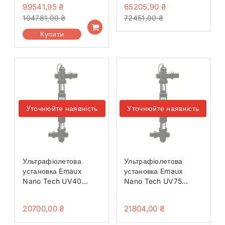
99541,95
₴
65205,90
₴
насос
104781,00
₴
72451,00
₴
Купити
Уточнюйте наявність
Уточнюйте наявність
Ультрафіолетова
Ультрафіолетова
установка Emaux
установка Emaux
Nano Tech UV40
Nano Tech UV75
Timer
Timer
20700,00
₴
21804,00
₴