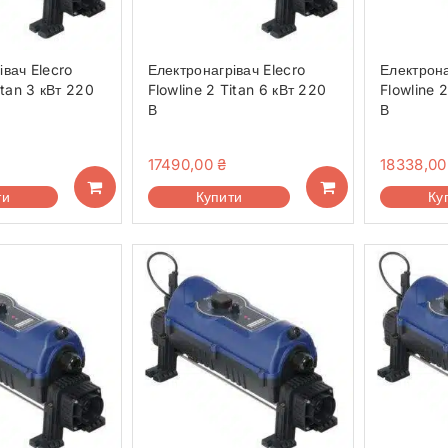
івач Elecro
Електронагрівач Elecro
Електрона
itan 3 кВт 220
Flowline 2 Titan 6 кВт 220
Flowline 
В
В
17490,00
₴
18338,0
ти
Купити
Ку