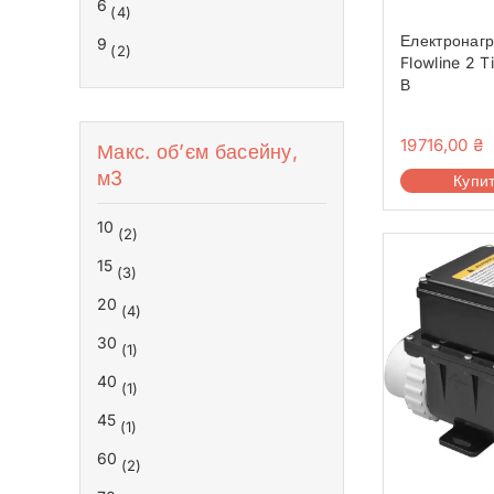
6
(4)
Електронагр
9
(2)
Flowline 2 T
В
19716,00
₴
Макс. об’єм басейну,
м3
Купи
10
(2)
15
(3)
20
(4)
30
(1)
40
(1)
45
(1)
60
(2)