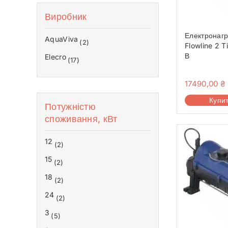
Теплові насоси для дому
Аквафітнес і відпочинок на воді
Виробник
Запчастини
Без категорії
Електронагр
AquaViva
(2)
Flowline 2 T
В
Elecro
(17)
17490,00
₴
Купи
Потужністю
споживання, кВт
12
(2)
15
(2)
18
(2)
24
(2)
3
(5)