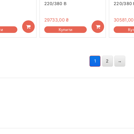
220/380 В
220/380 
29733,00
₴
30581,0
ти
Купити
Ку
1
2
→