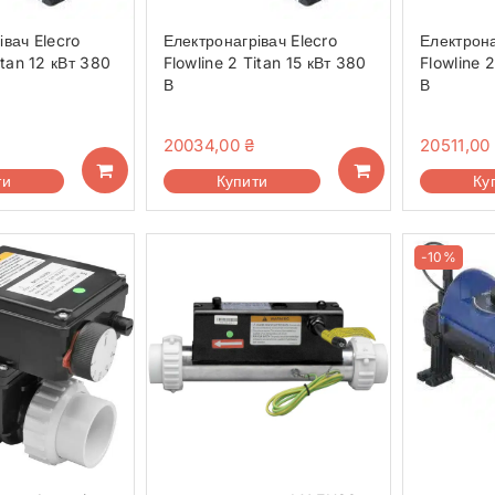
івач Elecro
Електронагрівач Elecro
Електрона
itan 12 кВт 380
Flowline 2 Titan 15 кВт 380
Flowline 
В
В
20034,00
₴
20511,00
ти
Купити
Ку
-10%