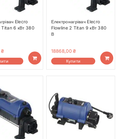
грівач Elecro
Електронагрівач Elecro
2 Titan 6 кВт 380
Flowline 2 Titan 9 кВт 380
В
0
₴
18868,00
₴
пити
Купити