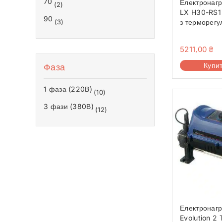
70
Електронагр
(2)
LX H30-RS1 
90
з терморег
(3)
5211,00
₴
Купи
Фаза
1 фаза (220В)
(10)
3 фази (380В)
(12)
Електронагр
Evolution 2 