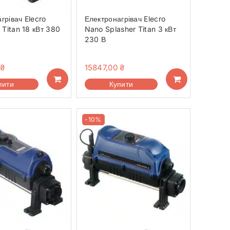
грівач Elecro
Електронагрівач Elecro
2 Titan 18 кВт 380
Nano Splasher Titan 3 кВт
230 В
₴
15847,00
₴
пити
Купити
-10%