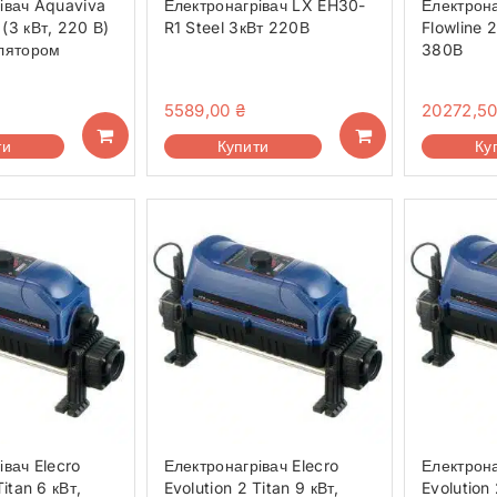
івач Aquaviva
Електронагрівач LX EH30-
Електрона
(3 кВт, 220 В)
R1 Steel 3кВт 220В
Flowline 2
улятором
380В
5589,00
₴
20272,5
ти
Купити
Ку
івач Elecro
Електронагрівач Elecro
Електрона
Titan 6 кВт,
Evolution 2 Titan 9 кВт,
Evolution 