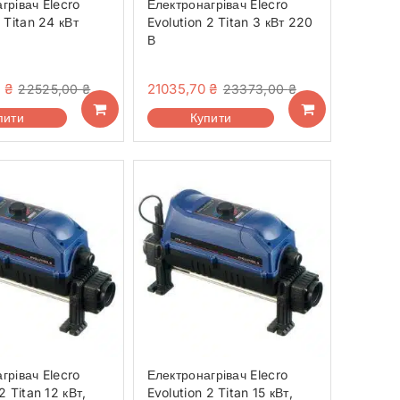
грівач Elecro
Електронагрівач Elecro
 Titan 24 кВт
Evolution 2 Titan 3 кВт 220
В
0
₴
21035,70
₴
22525,00
₴
23373,00
₴
пити
Купити
грівач Elecro
Електронагрівач Elecro
2 Titan 12 кВт,
Evolution 2 Titan 15 кВт,