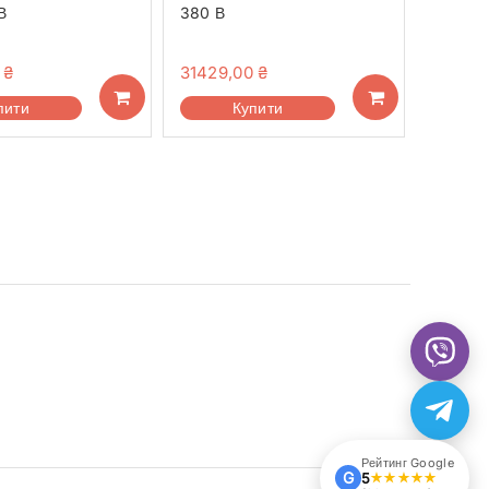
В
380 В
0
₴
31429,00
₴
пити
Купити
Рейтинг Google
G
5
★★★★★