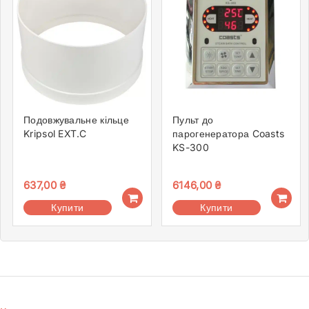
Подовжувальне кільце
Пульт до
Kripsol EXT.C
парогенератора Coasts
KS-300
637,00
₴
6146,00
₴
Купити
Купити