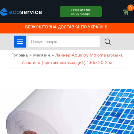
0
Безкоштовна
консультація
БЕЗКОШТОВНА ДОСТАВКА ПО УКРАЇНІ !!!
Головна
»
Магазин
»
Лайнер Aquajoy Moloma мозаїка
блактина (противоскользящий) 1.65×20.2 м