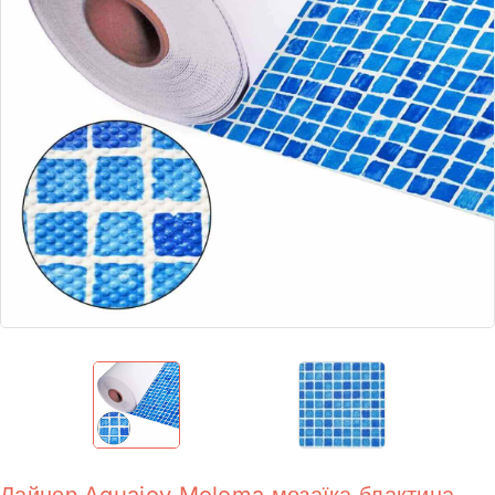
Лайнер Aquajoy Moloma мозаїка блактина