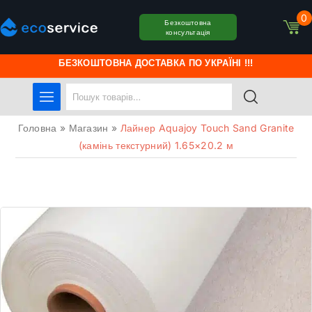
0
Безкоштовна
консультація
БЕЗКОШТОВНА ДОСТАВКА ПО УКРАЇНІ !!!
Головна
»
Магазин
»
Лайнер Aquajoy Touch Sand Granite
(камінь текстурний) 1.65×20.2 м