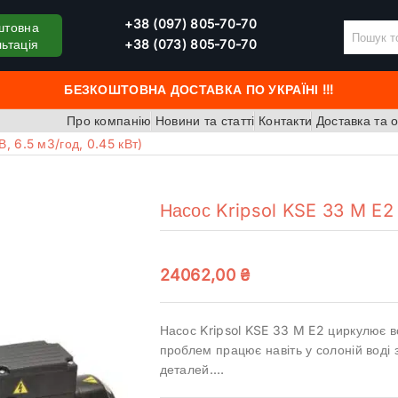
+38 (097) 805-70-70
штовна
ьтація
+38 (073) 805-70-70
БЕЗКОШТОВНА ДОСТАВКА ПО УКРАЇНІ !!!
Про компанію
Новини та статті
Контакти
Доставка та 
, 6.5 м3/год, 0.45 кВт)
Насос Kripsol KSE 33 M E2 
24062,00
₴
Насос Kripsol KSE 33 M E2 циркулює в
проблем працює навіть у солоній воді 
деталей.…