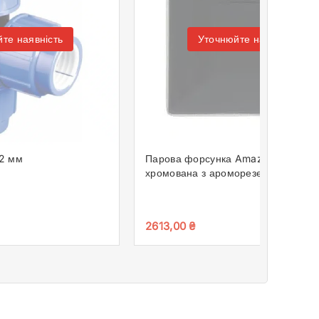
те наявність
Уточнюйте наявність
32 мм
Парова форсунка Amazon CA2
хромована з ароморезервуаром
2613,00
₴