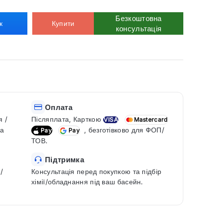
Безкоштовна
к
Купити
консультація
Оплата
я /
Післяплата, Карткою
VISA
Mastercard
ка
, безготівково для ФОП/
Pay
Pay
ТОВ.
Підтримка
/
Консультація перед покупкою та підбір
хімії/обладнання під ваш басейн.