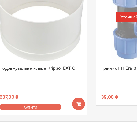
Уточнюй
Подовжувальне кільце Kripsol EXT.C
Трійник ПП Era 
637,00
₴
39,00
₴
Купити