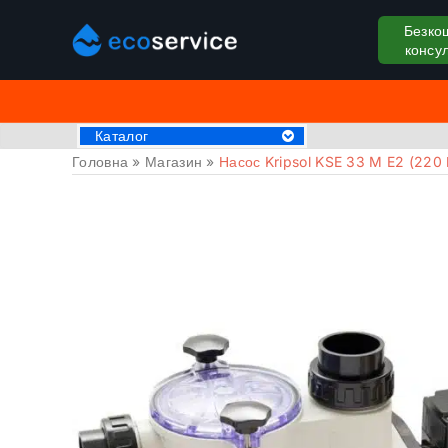
Безко
консул
Каталог
Головна
»
Магазин
»
Насос Kripsol KSE 33 M E2 (220 В
Хімія для басейну
Аксессуари
Пилососи для басейну
Крижані ванни
Обладнання для басейнів
Басейни
СПА Джакузі
Драбини та поручні
Труби та фітинги
Накриття на басейн
Закладні деталі
Оздоблювальні матеріали
Обладнання для саун