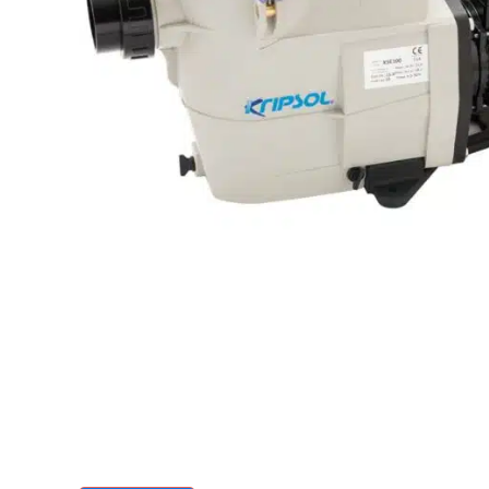
Теплові насоси для дому
Аквафітнес і відпочинок на воді
Запчастини
Без категорії