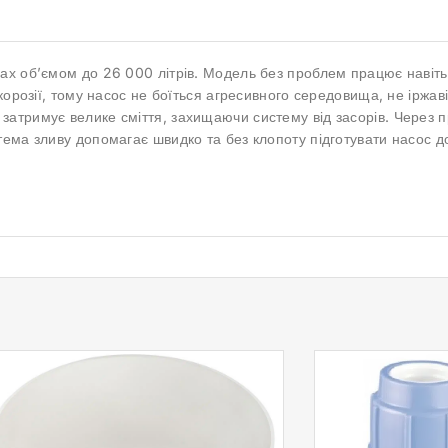
ах об’ємом до 26 000 літрів. Модель без проблем працює навіть
корозії, тому насос не боїться агресивного середовища, не іржаві
атримує велике сміття, захищаючи систему від засорів. Через п
тема зливу допомагає швидко та без клопоту підготувати насос д