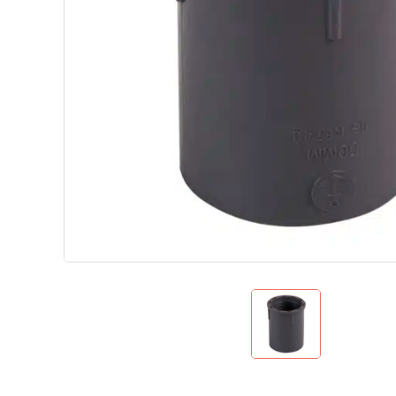
Теплові насоси для дому
Аквафітнес і відпочинок на воді
Запчастини
Без категорії