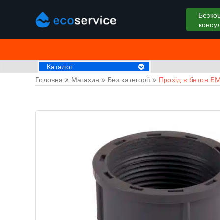
Безко
консул
Каталог
Головна
»
Магазин
»
Без категорії
»
Прохід в бетон E
Хімія для басейну
Аксессуари
Пилососи для басейну
Крижані ванни
Обладнання для басейнів
Басейни
СПА Джакузі
Драбини та поручні
Труби та фітинги
Накриття на басейн
Закладні деталі
Оздоблювальні матеріали
Обладнання для саун