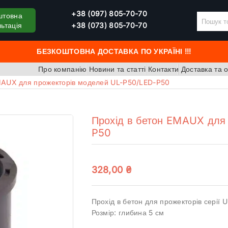
+38 (097) 805-70-70
штовна
ьтація
+38 (073) 805-70-70
БЕЗКОШТОВНА ДОСТАВКА ПО УКРАЇНІ !!!
Про компанію
Новини та статті
Контакти
Доставка та 
MAUX для прожекторів моделей UL-P50/LED-P50
Прохід в бетон EMAUX для
P50
328,00
₴
Прохід в бетон для прожекторів серії 
Розмір: глибина 5 см