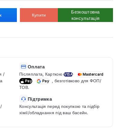
Безкоштовна
к
Купити
консультація
Оплата
я /
Післяплата, Карткою
VISA
Mastercard
ка
, безготівково для ФОП/
Pay
Pay
ТОВ.
Підтримка
/
Консультація перед покупкою та підбір
хімії/обладнання під ваш басейн.