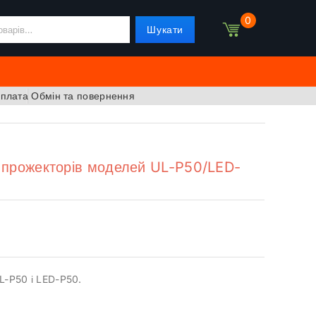
0
Шукати
оплата
Обмін та повернення
 прожекторів моделей UL-P50/LED-
UL-P50 і LED-P50.