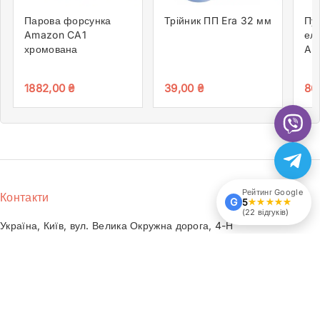
Парова форсунка
Трійник ПП Era 32 мм
Пу
Amazon CA1
ел
хромована
Am
15 
1882,00
₴
39,00
₴
86
Рейтинг Google
Контакти
G
5
★★★★★
(22 відгуків)
Україна, Київ, вул. Велика Окружна дорога, 4-Н
ecoservice.bas1@gmail.com
+38 (097) 805-70-70
+38 (073) 805-70-70