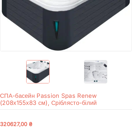
СПА-басейн Passion Spas Renew
(208х155х83 см), Сріблясто-білий
320627,00
₴