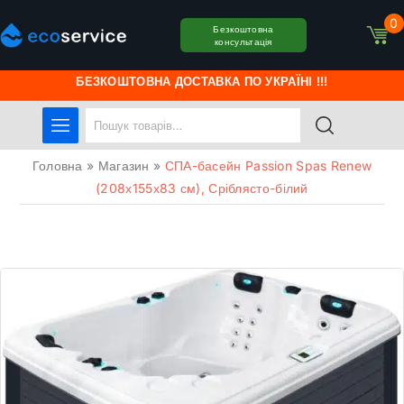
0
Безкоштовна
консультація
БЕЗКОШТОВНА ДОСТАВКА ПО УКРАЇНІ !!!
Головна
»
Магазин
»
СПА-басейн Passion Spas Renew
(208х155х83 см), Сріблясто-білий