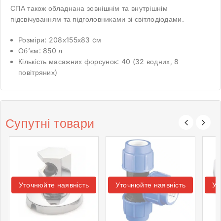
СПА також обладнана зовнішнім та внутрішнім
підсвічуванням та підголовниками зі світлодіодами.
Розміри: 208х155х83 cм
Об’єм: 850 л
Кількість масажних форсунок: 40 (32 водних, 8
повітряних)
Супутні товари
Уточнюйте наявність
Уточнюйте наявність
Ут