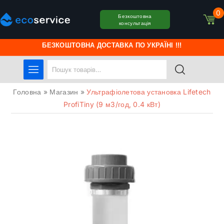
0
Безкоштовна
консультація
БЕЗКОШТОВНА ДОСТАВКА ПО УКРАЇНІ !!!
Головна
»
Магазин
»
Ультрафіолетова установка Lifetech
ProfiTiny (9 м3/год, 0.4 кВт)