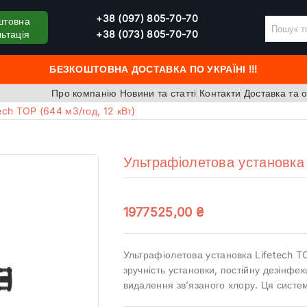
+38 (097) 805-70-70
штовна
ьтація
+38 (073) 805-70-70
БЕЗКОШТОВНА ДОСТАВКА ПО УКРАЇНІ !!!
Про компанію
Новини та статті
Контакти
Доставка та 
ech TOP (644 м3/год, 12 кВт)
Ультрафіолетова установка 
1977525,00
₴
Ультрафіолетова установка Lifetech T
зручність установки, постійну дезінфек
видалення зв’язаного хлору. Ця систе