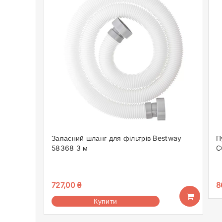
Запасний шланг для фільтрів Bestway
П
58368 3 м
C
727,00
₴
8
Купити