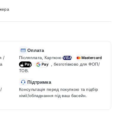
джера
Оплата
я /
Післяплата, Карткою
VISA
Mastercard
ка
, безготівково для ФОП/
Pay
Pay
ТОВ.
Підтримка
/
Консультація перед покупкою та підбір
хімії/обладнання під ваш басейн.