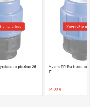
те наявність
Уточнюйте наявність
нутрішньою різьбою 25
Муфта ПП Era із зовнішньою різьб
1″
14,00
₴