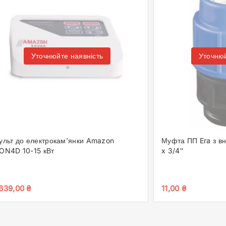
Уточнюй
Уточнюйте наявність
Муфта ПП Era з в
ульт до електрокам’янки Amazon
x 3/4″
ON4D 10-15 кВт
11,00
₴
639,00
₴