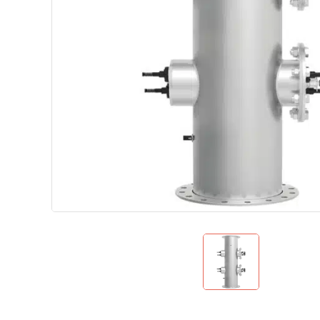
Теплові насоси для дому
Аквафітнес і відпочинок на воді
Запчастини
Без категорії