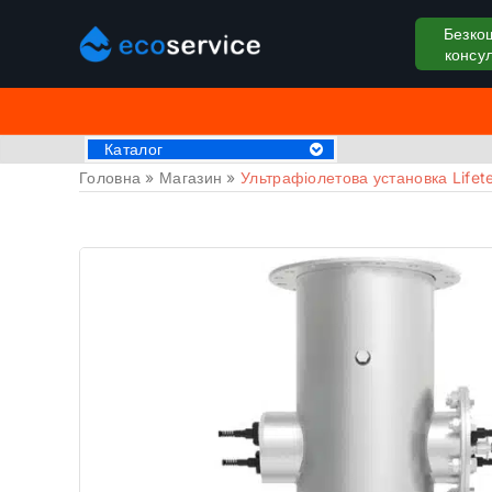
Безко
консул
Каталог
Головна
»
Магазин
»
Ультрафіолетова установка Lifet
Хімія для басейну
Аксессуари
Пилососи для басейну
Крижані ванни
Обладнання для басейнів
Басейни
СПА Джакузі
Драбини та поручні
Труби та фітинги
Накриття на басейн
Закладні деталі
Оздоблювальні матеріали
Обладнання для саун