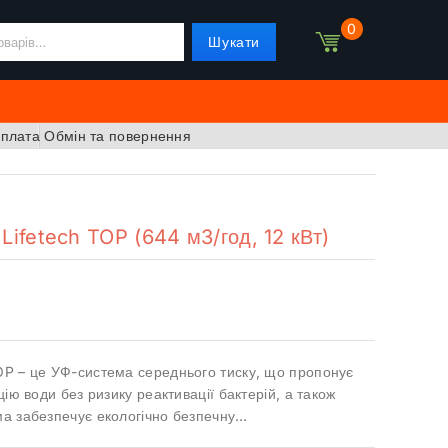
0
Шукати
оплата
Обмін та повернення
Lifetech TOP (644 м3/год, 12 кВт)
OP – це УФ-система середнього тиску, що пропонує
цію води без ризику реактивації бактерій, а також
ма забезпечує екологічно безпечну…