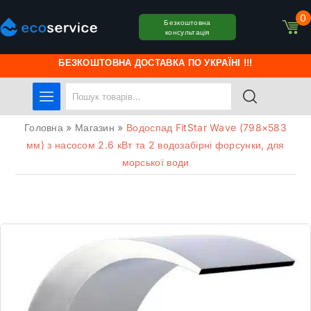
0
Безкоштовна
консультація
БЕЗКОШТОВНА ДОСТАВКА ПО УКРАЇНІ !!!
Головна
»
Магазин
»
Водоспад FitStar Wave (798×583
мм) з насосом 2.6 кВт та 2 водозабірні форсунки, для
морської води