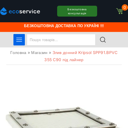
0
Безкоштовна
консультація
БЕЗКОШТОВНА ДОСТАВКА ПО УКРАЇНІ !!!
Головна
»
Магазин
»
Злив донний Kripsol SPP91.BPVC
355 C90 під лайнер