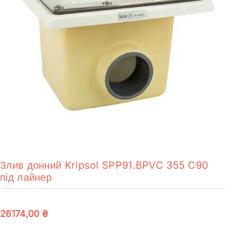
Злив донний Kripsol SPP91.BPVC 355 C90
під лайнер
26174,00
₴