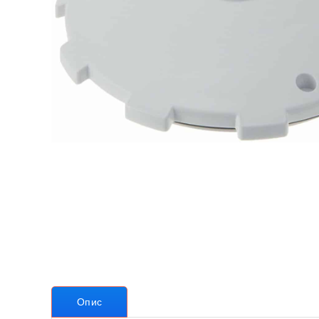
Теплові насоси для дому
Аквафітнес і відпочинок на воді
Запчастини
Без категорії
Опис