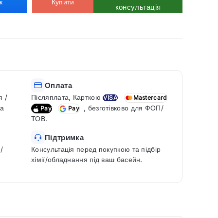
к
Купити
консультація
Оплата
я /
Післяплата, Карткою
VISA
Mastercard
ка
, безготівково для ФОП/
Pay
Pay
ТОВ.
Підтримка
/
Консультація перед покупкою та підбір
хімії/обладнання під ваш басейн.