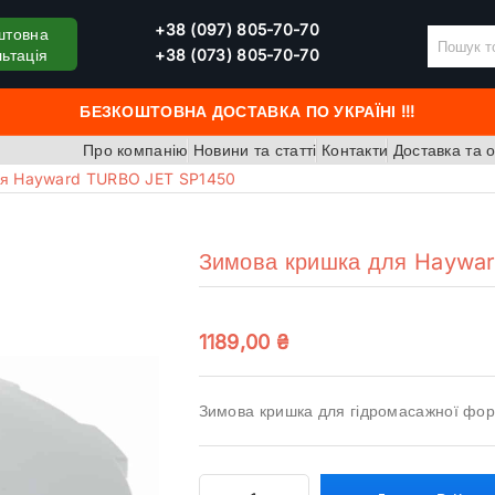
+38 (097) 805-70-70
штовна
ьтація
+38 (073) 805-70-70
БЕЗКОШТОВНА ДОСТАВКА ПО УКРАЇНІ !!!
Про компанію
Новини та статті
Контакти
Доставка та 
ля Hayward TURBO JET SP1450
Зимова кришка для Haywa
1189,00
₴
Зимова кришка для гідромасажної фо