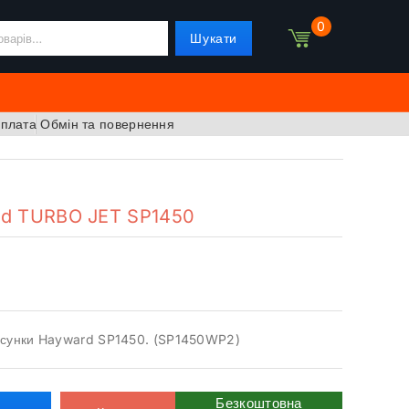
0
Шукати
оплата
Обмін та повернення
rd TURBO JET SP1450
рсунки Hayward SP1450. (SP1450WP2)
Безкоштовна