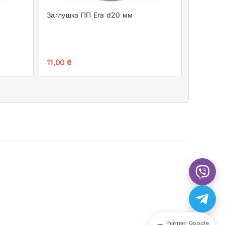
Заглушка ПП Era d20 мм
Трійник 
11,00
₴
27,00
₴
Рейтинг Google