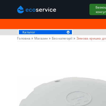
Безко
консул
Каталог
Головна
»
Магазин
»
Без категорії
»
Зимова кришка д
Хімія для басейну
Аксессуари
Пилососи для басейну
Крижані ванни
Обладнання для басейнів
Басейни
СПА Джакузі
Драбини та поручні
Труби та фітинги
Накриття на басейн
Закладні деталі
Оздоблювальні матеріали
Обладнання для саун