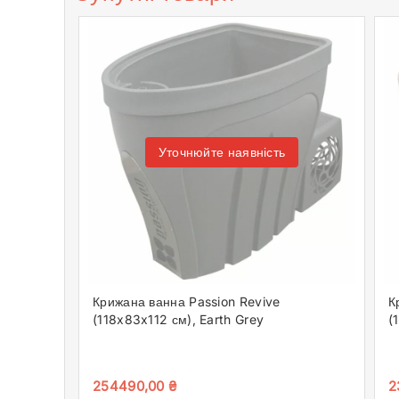
Уточнюйте наявність
Крижана ванна Passion Revive
К
(118x83x112 см), Earth Grey
(
254490,00
₴
2