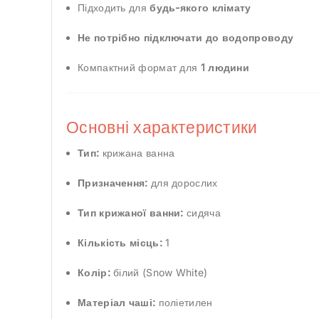
Підходить для
будь-якого клімату
Не потрібно підключати до водопроводу
Компактний формат для
1 людини
Основні характеристики
Тип:
крижана ванна
Призначення:
для дорослих
Тип крижаної ванни:
сидяча
Кількість місць:
1
Колір:
білий (Snow White)
Матеріал чаші:
поліетилен