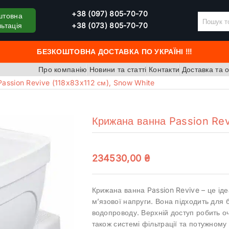
+38 (097) 805-70-70
штовна
ьтація
+38 (073) 805-70-70
БЕЗКОШТОВНА ДОСТАВКА ПО УКРАЇНІ !!!
Про компанію
Новини та статті
Контакти
Доставка та 
assion Revive (118x83x112 см), Snow White
Крижана ванна Passion Rev
234530,00
₴
Крижана ванна Passion Revive – це ід
м’язової напруги. Вона підходить для 
водопроводу. Верхній доступ робить о
також системі фільтрації та потужном