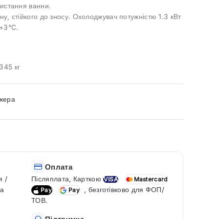
ристання ванни.
ну, стійкого до зносу. Охолоджувач потужністю 1.3 кВт
+3°C.
345 кг
джера
Оплата
я /
Післяплата, Карткою
VISA
Mastercard
ка
, безготівково для ФОП/
Pay
Pay
ТОВ.