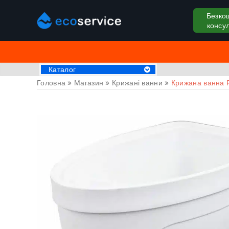
Безко
консул
Каталог
Головна
»
Магазин
»
Крижані ванни
»
Крижана ванна P
Хімія для басейну
Аксессуари
Пилососи для басейну
Крижані ванни
Обладнання для басейнів
Басейни
СПА Джакузі
Драбини та поручні
Труби та фітинги
Накриття на басейн
Закладні деталі
Оздоблювальні матеріали
Обладнання для саун