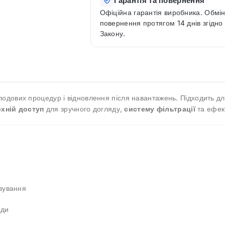
Гарантія та повернення
Офіційна гарантія виробника. Обмін
повернення протягом 14 днів згідно
Закону.
лодових процедур і відновлення після навантажень. Підходить д
хній доступ
для зручного догляду,
систему фільтрації
та ефек
вування
оди