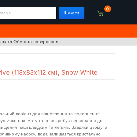
0
Шукати
оплата
Обмін та повернення
ive (118x83x112 см), Snow White
еальний варіант для відновлення та полегшення
будь-якого клімату та не потребує під’єднання до
чищення чаші швидким та легким. Завдяки цьому, а
у зливному насосу, вода залишається кристально