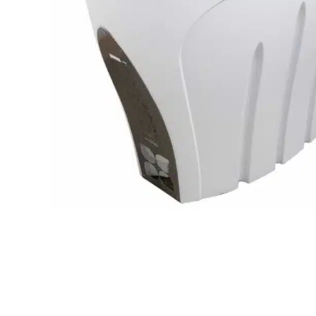
Теплові насоси для дому
Аквафітнес і відпочинок на воді
Запчастини
Без категорії