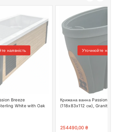
те наявність
Уточнюйте наявність
ssion Breeze
Крижана ванна Passion Revive
terling White with Oak
(118x83x112 см), Granite Grey
254490,00
₴