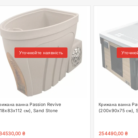
Уточнюйте наявність
Уточнюй
рижана ванна Passion Revive
Крижана ванна Pa
118x83x112 см), Sand Stone
(200x90x75 см), S
34530,00
₴
254490,00
₴