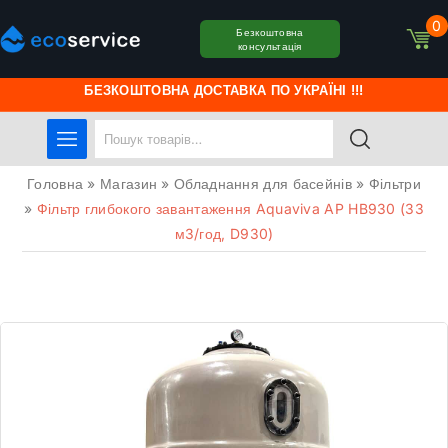
0
Безкоштовна
консультація
БЕЗКОШТОВНА ДОСТАВКА ПО УКРАЇНІ !!!
Головна
»
Магазин
»
Обладнання для басейнів
»
Фільтри
»
Фільтр глибокого завантаження Aquaviva AP HB930 (33
м3/год, D930)