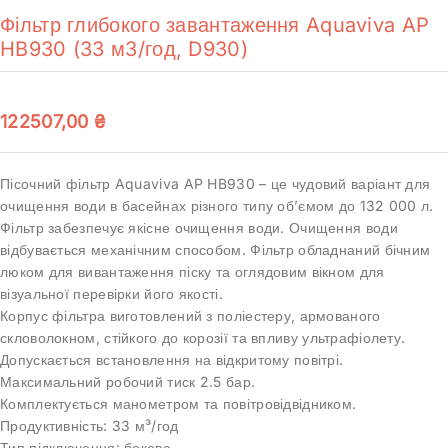
Фільтр глибокого завантаження Aquaviva AP
HB930 (33 м3/год, D930)
122507,00
₴
Пісочний фільтр Aquaviva AP HB930 – це чудовий варіант для
очищення води в басейнах різного типу об’ємом до 132 000 л.
Фільтр забезпечує якісне очищення води. Очищення води
відбувається механічним способом. Фільтр обладнаний бічним
люком для вивантаження піску та оглядовим вікном для
візуальної перевірки його якості.
Корпус фільтра виготовлений з поліестеру, армованого
скловолокном, стійкого до корозії та впливу ультрафіолету.
Допускається встановлення на відкритому повітрі.
Максимальний робочий тиск 2.5 бар.
Комплектується манометром та повітровідвідником.
Продуктивність: 33 м³/год
Тип підключення: бокове