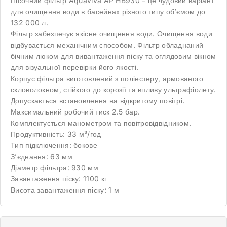
Пісочний фільтр Aquaviva AP HB930 – це чудовий варіант
для очищення води в басейнах різного типу об’ємом до
132 000 л.
Фільтр забезпечує якісне очищення води. Очищення води
відбувається механічним способом. Фільтр обладнаний
бічним люком для вивантаження піску та оглядовим вікном
для візуальної перевірки його якості.
Корпус фільтра виготовлений з поліестеру, армованого
скловолокном, стійкого до корозії та впливу ультрафіолету.
Допускається встановлення на відкритому повітрі.
Максимальний робочий тиск 2.5 бар.
Комплектується манометром та повітровідвідником.
Продуктивність: 33 м³/год
Тип підключення: бокове
З’єднання: 63 мм
Діаметр фільтра: 930 мм
Завантаження піску: 1100 кг
Висота завантаження піску: 1 м