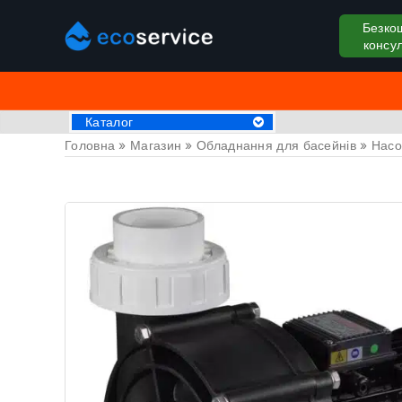
Безко
консул
Каталог
Головна
»
Магазин
»
Обладнання для басейнів
»
Насо
Хімія для басейну
Аксессуари
Пилососи для басейну
Крижані ванни
Обладнання для басейнів
Басейни
СПА Джакузі
Драбини та поручні
Труби та фітинги
Накриття на басейн
Закладні деталі
Оздоблювальні матеріали
Обладнання для саун