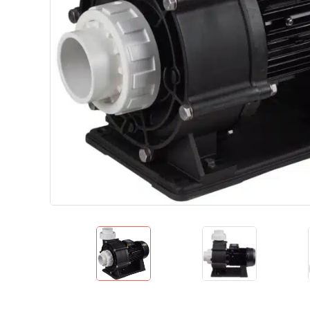
Теплові насоси для дому
Аквафітнес і відпочинок на воді
Запчастини
Без категорії