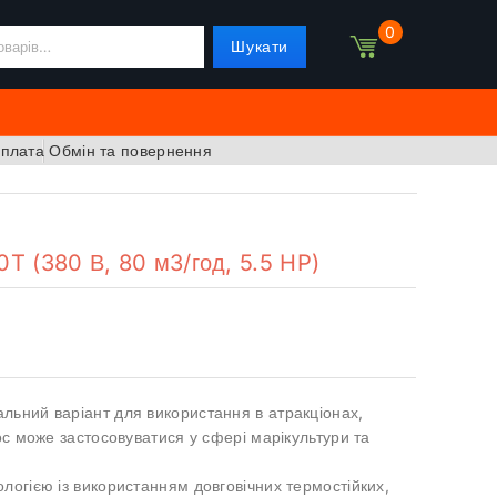
0
Шукати
оплата
Обмін та повернення
 (380 В, 80 м3/год, 5.5 HP)
ьний варіант для використання в атракціонах,
ос може застосовуватися у сфері марікультури та
ологією із використанням довговічних термостійких,