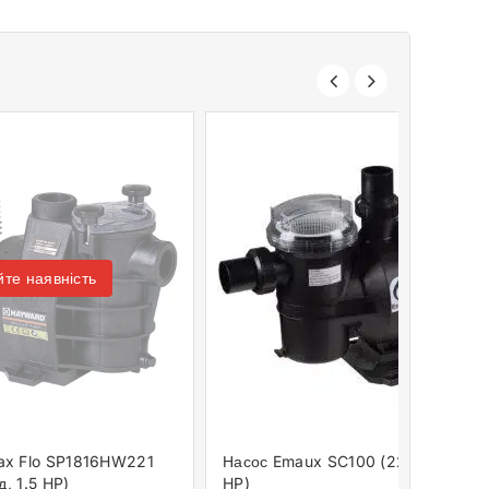
те наявність
ax Flo SP1816HW221
Насос Emaux SC100 (220 В, 17 м3/г
д, 1.5 HP)
HP)