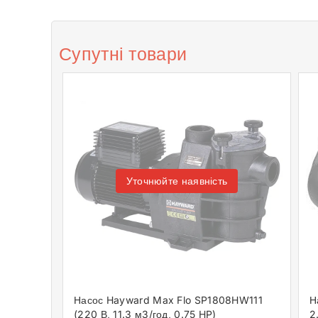
Супутні товари
Уточнюйте наявність
Насос Hayward Max Flo SP1808HW111
Н
(220 В, 11.3 м3/год, 0.75 HP)
2