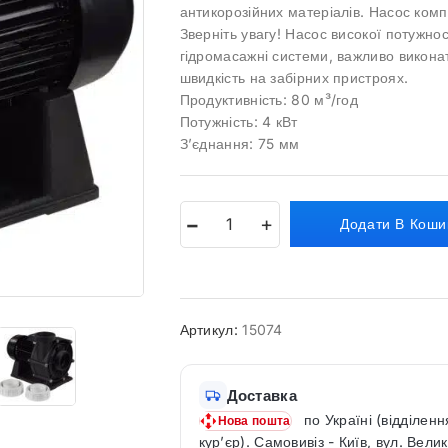
антикорозійних матеріалів. Насос ком
Зверніть увагу! Насос високої потужнос
гідромасажні системи, важливо викона
швидкість на забірних пристроях.
Продуктивність: 80 м³/год
Потужність: 4 кВт
З’єднання: 75 мм
Додати В Коши
Артикул:
15074
Доставка
по Україні (відділенн
Нова пошта
кур’єр). Самовивіз - Київ, вул. Вели