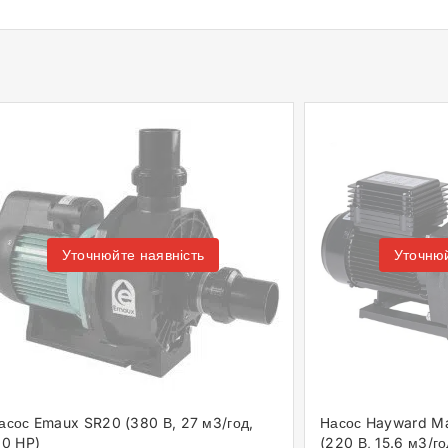
Уточнюйте наявність
Уточнюй
асос Emaux SR20 (380 В, 27 м3/год,
Насос Hayward M
.0 HP)
(220 В, 15.6 м3/го