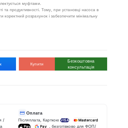
плектується муфтами.
ті та продуктивності. Тому, при установці насоса в
ти коректний розрахунок і забезпечити мінімальну
Безкоштовна
к
Купити
консультація
Оплата
я /
Післяплата, Карткою
VISA
Mastercard
ка
, безготівково для ФОП/
Pay
Pay