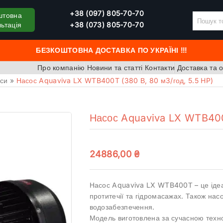
+38 (097) 805-70-70
штовна
ьтація
+38 (073) 805-70-70
БЕЗКОШТОВНА ДОСТАВКА ПО УКРАЇНІ !!!
Про компанію
Новини та статті
Контакти
Доставка та 
си
»
Насос Aquaviva LX WTB400T (380 В, 80 м3/год, 5.5 HP)
Насос Aquaviva LX WTB400T
24886,00
₴
Насос Aquaviva LX WTB400Т – це ідеал
протитечії та гідромасажах. Також нас
водозабезпечення.
Модель виготовлена ​​за сучасною техн