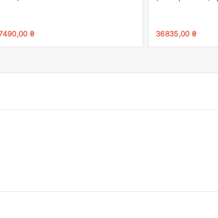
7490,00
₴
36835,00
₴