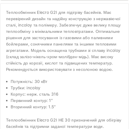
Теплообмінник Elecro G2I для підігріву басейнів. Має
перевірений дизайн та надійну конструкцію з нержавіючої
сталі, incoloy та полімеру. Забезпечує дуже велику площу
теплообміну з мінімальними тепловтратами. Оптимальне
рішення для застосування із газовими або паливними
бойлерами, сонячними панелями та іншими тепловими
агрегатами. Модель оснащена трубками зі сплаву incoloy
(склад залізо-нікель-хром-молібден-мідь). Має високу
стійкість до корозії, кислот та підвищених температур.
Рекомендується використовувати з несолоною водою.
Потужність: 30 кВт
Трубки: incoloy
Корпус: нерж. сталь 316
Первинний контур: 1″
Вторинний контур: 1.5″
Теплообмінник Elecro G2I HE 30 призначений для обігріву
басейнів та підтримки заданої температури води.