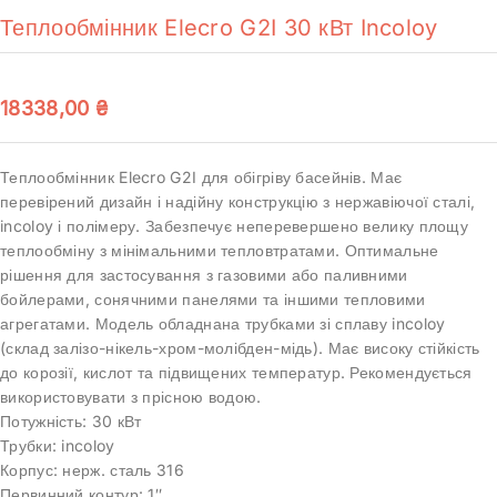
Теплообмінник Elecro G2I 30 кВт Incoloy
18338,00
₴
Теплообмінник Elecro G2I для обігріву басейнів. Має
перевірений дизайн і надійну конструкцію з нержавіючої сталі,
incoloy і полімеру. Забезпечує неперевершено велику площу
теплообміну з мінімальними тепловтратами. Оптимальне
рішення для застосування з газовими або паливними
бойлерами, сонячними панелями та іншими тепловими
агрегатами. Модель обладнана трубками зі сплаву incoloy
(склад залізо-нікель-хром-молібден-мідь). Має високу стійкість
до корозії, кислот та підвищених температур. Рекомендується
використовувати з прісною водою.
Потужність: 30 кВт
Трубки: incoloy
Корпус: нерж. сталь 316
Первинний контур: 1″