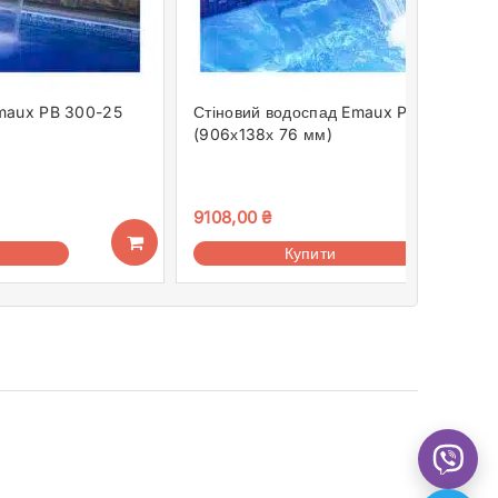
Emaux PB 300-25
Стіновий водоспад Emaux PB 900-25
(906х138х 76 мм)
9108,00
₴
Купити