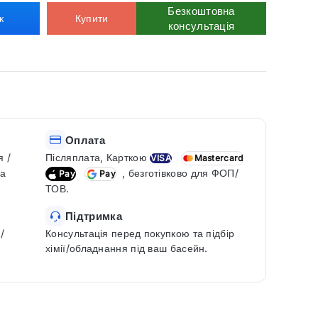
Безкоштовна
к
Купити
консультація
Оплата
я /
Післяплата, Карткою
VISA
Mastercard
ка
, безготівково для ФОП/
Pay
Pay
ТОВ.
Підтримка
/
Консультація перед покупкою та підбір
хімії/обладнання під ваш басейн.