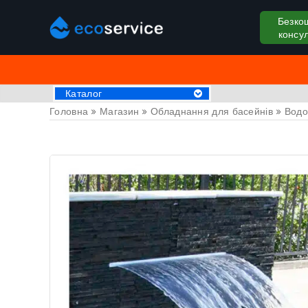
Безко
консул
Каталог
Головна
»
Магазин
»
Обладнання для басейнів
»
Водо
Хімія для басейну
Аксессуари
Пилососи для басейну
Крижані ванни
Обладнання для басейнів
Басейни
СПА Джакузі
Драбини та поручні
Труби та фітинги
Накриття на басейн
Закладні деталі
Оздоблювальні матеріали
Обладнання для саун