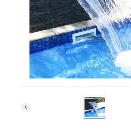
Теплові насоси для дому
Аквафітнес і відпочинок на воді
Запчастини
Без категорії