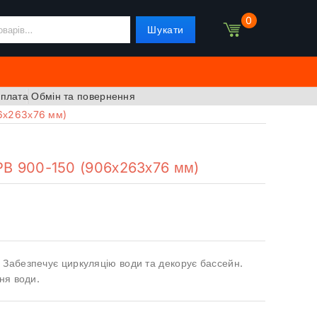
0
Шукати
оплата
Обмін та повернення
06х263х76 мм)
PB 900-150 (906х263х76 мм)
 Забезпечує циркуляцію води та декорує бассейн.
ня води.