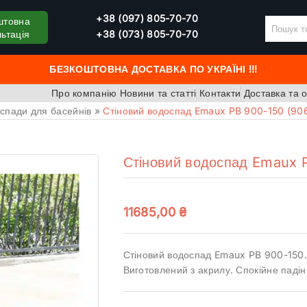
+38 (097) 805-70-70
штовна
ьтація
+38 (073) 805-70-70
БЕЗКОШТОВНА ДОСТАВКА ПО УКРАЇНІ !!!
Про компанію
Новини та статті
Контакти
Доставка та 
спади для басейнів
»
Стіновий водоспад Emaux PB 900-150 (9
Стіновий водоспад Emaux 
11685,00
₴
Стіновий водоспад Emaux PB 900-150.
Виготовлений з акрилу. Спокійне падін