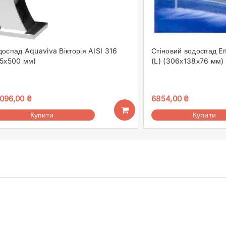
оспад Aquaviva Вікторія AISI 316
Стіновий водоспад 
15х500 мм)
(L) (306х138х76 мм)
096,00
₴
6854,00
₴
Купити
Купити