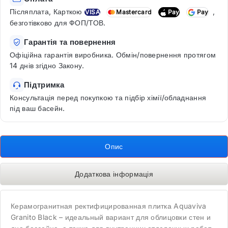
Післяплата, Карткою
,
VISA
Mastercard
Pay
Pay
безготівково для ФОП/ТОВ.
Гарантія та повернення
Офіційна гарантія виробника. Обмін/повернення протягом
14 днів згідно Закону.
Підтримка
Консультація перед покупкою та підбір хімії/обладнання
під ваш басейн.
Опис
Додаткова інформація
Керамогранитная ректифицированная плитка Aquaviva
Granito Black – идеальный вариант для облицовки стен и