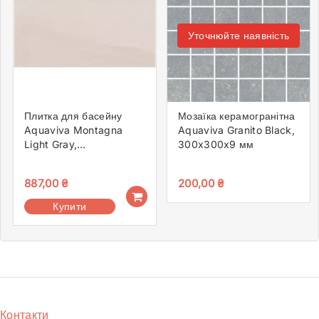
Уточнюйте наявність
Плитка для басейну
Мозаїка керамогранітна
Aquaviva Montagna
Aquaviva Granito Black,
Light Gray,
300x300x9 мм
298x598x9.2 мм
887,00
₴
200,00
₴
Купити
Контакти