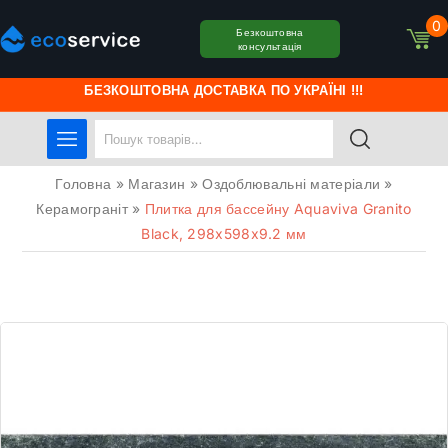
0
Безкоштовна
консультація
БЕЗКОШТОВНА ДОСТАВКА ПО УКРАЇНІ !!!
Головна
»
Магазин
»
Оздоблювальні матеріали
»
Керамограніт
»
Плитка для бассейну Aquaviva Granito
Black, 298x598x9.2 мм