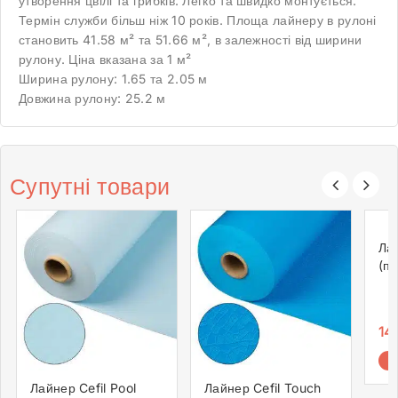
утворення цвілі та грибків. Легко та швидко монтується.
Термін служби більш ніж 10 років. Площа лайнеру в рулоні
становить 41.58 м² та 51.66 м², в залежності від ширини
рулону. Ціна вказана за 1 м²
Ширина рулону: 1.65 та 2.05 м
Довжина рулону: 25.2 м
Супутні товари
Лай
(пі
14
Лайнер Cefil Pool
Лайнер Cefil Touch