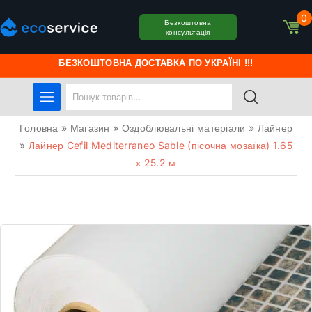
0
Безкоштовна
консультація
БЕЗКОШТОВНА ДОСТАВКА ПО УКРАЇНІ !!!
Головна
»
Магазин
»
Оздоблювальні матеріали
»
Лайнер
»
Лайнер Cefil Mediterraneo Sable (пісочна мозаїка) 1.65
х 25.2 м