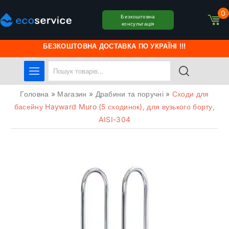
0
Безкоштовна
консультація
БЕЗКОШТОВНА ДОСТАВКА ПО УКРАЇНІ !!!
Головна
»
Магазин
»
Драбини та поручні
»
Сходи для
басейну Hayward Muro (5 сходинок), для вузького борту,
AISI-304