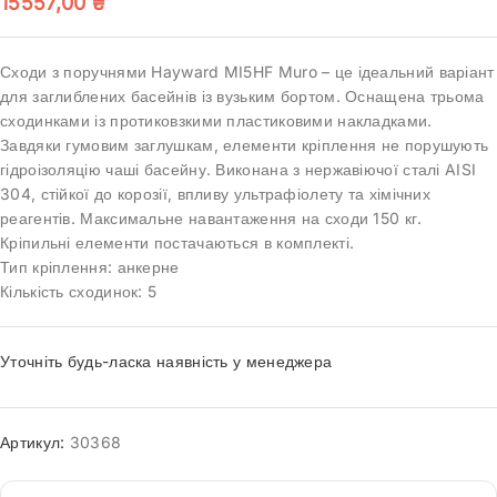
15557,00
₴
Сходи з поручнями Hayward MI5HF Muro – це ідеальний варіант
для заглиблених басейнів із вузьким бортом. Оснащена трьома
сходинками із протиковзкими пластиковими накладками.
Завдяки гумовим заглушкам, елементи кріплення не порушують
гідроізоляцію чаші басейну. Виконана з нержавіючої сталі AISI
304, стійкої до корозії, впливу ультрафіолету та хімічних
реагентів. Максимальне навантаження на сходи 150 кг.
Кріпильні елементи постачаються в комплекті.
Тип кріплення: анкерне
Кількість сходинок: 5
Уточніть будь-ласка наявність у менеджера
Артикул:
30368