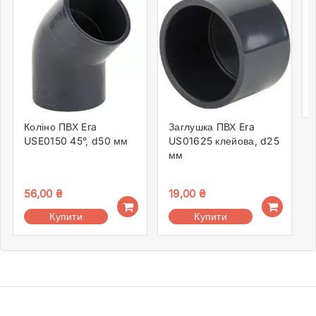
Коліно ПВХ Era
Заглушка ПВХ Era
USE0150 45°, d50 мм
US01625 клейова, d25
мм
56,00
₴
19,00
₴
Купити
Купити