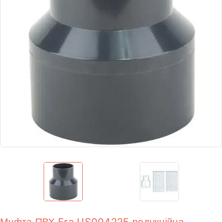
Муфта ПВХ Era US004225 редукційна,