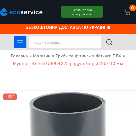
0
Безкоштовна
консультація
БЕЗКОШТОВНА ДОСТАВКА ПО УКРАЇНІ !!!
Головна
»
Магазин
»
Труби та фітинги
»
Фітинги ПВХ
»
Муфта ПВХ Era US004225 редукційна, d225х110 мм
-15%