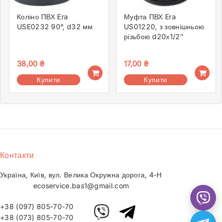
Коліно ПВХ Era
Муфта ПВХ Era
USE0232 90°, d32 мм
US01220, з зовнішньою
різьбою d20х1/2″
38,00
₴
17,00
₴
Купити
Купити
Контакти
Україна, Київ, вул. Велика Окружна дорога, 4-Н
ecoservice.bas1@gmail.com
+38 (097) 805-70-70
+38 (073) 805-70-70