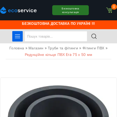
0
Безкоштовна
консультація
БЕЗКОШТОВНА ДОСТАВКА ПО УКРАЇНІ !!!
Головна
»
Магазин
»
Труби та фітинги
»
Фітинги ПВХ
»
Редукційне кільце ПВХ Era 75 х 50 мм