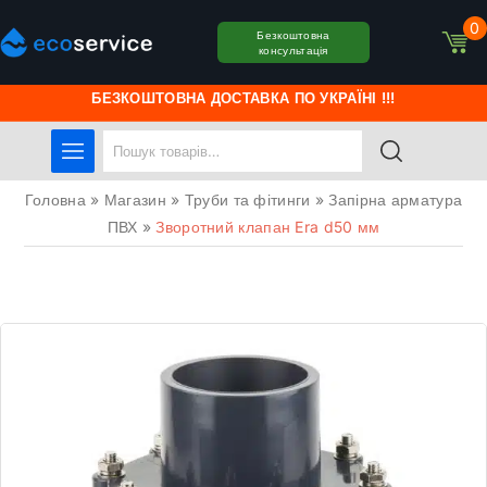
0
Безкоштовна
консультація
БЕЗКОШТОВНА ДОСТАВКА ПО УКРАЇНІ !!!
Головна
»
Магазин
»
Труби та фітинги
»
Запірна арматура
ПВХ
»
Зворотний клапан Era d50 мм