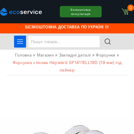
0
Безкоштовна
консультація
БЕЗКОШТОВНА ДОСТАВКА ПО УКРАЇНІ !!!
Головна
»
Магазин
»
Закладні деталі
»
Форсунки
»
Форсунка стінова Hayward SP1411ELL19D (19 мм) під
лайнер