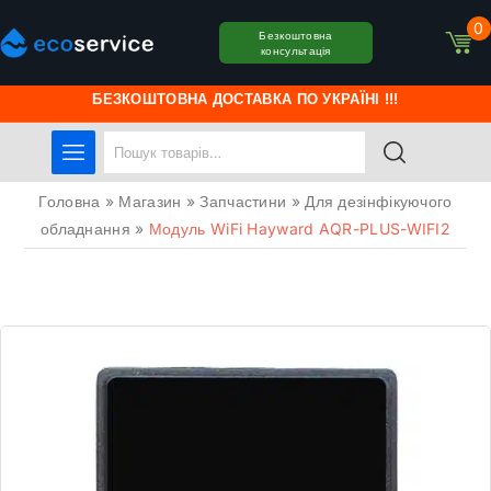
0
Безкоштовна
консультація
БЕЗКОШТОВНА ДОСТАВКА ПО УКРАЇНІ !!!
Головна
»
Магазин
»
Запчастини
»
Для дезінфікуючого
обладнання
»
Модуль WiFi Hayward AQR-PLUS-WIFI2