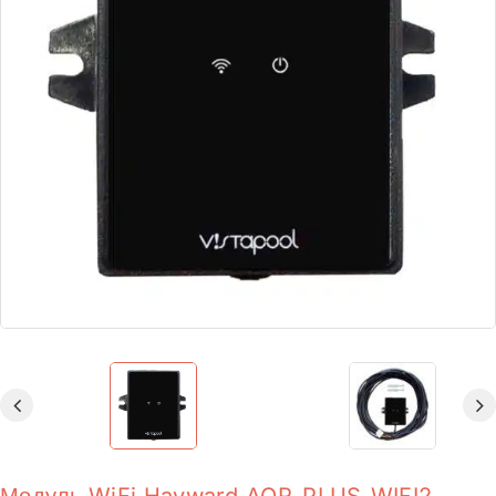
Модуль WiFi Hayward AQR-PLUS-WIFI2