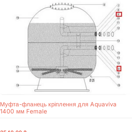
Муфта-фланець кріплення для Aquaviva
1400 мм Female