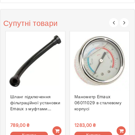
Супутні товари
Шланг підключення
Манометр Emaux
фільтраційної установки
06011029 в сталевому
Emaux з муфтами
корпусі
FSF400 89032103
789,00
₴
1283,00
₴
Купити
Купити