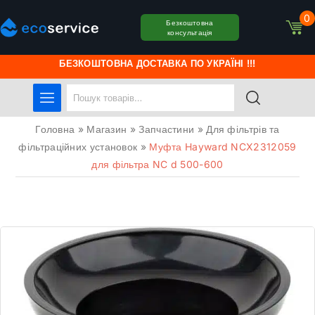
0
Безкоштовна
консультація
БЕЗКОШТОВНА ДОСТАВКА ПО УКРАЇНІ !!!
Головна
»
Магазин
»
Запчастини
»
Для фільтрів та
фільтраційних установок
»
Муфта Hayward NCX2312059
для фільтра NC d 500-600