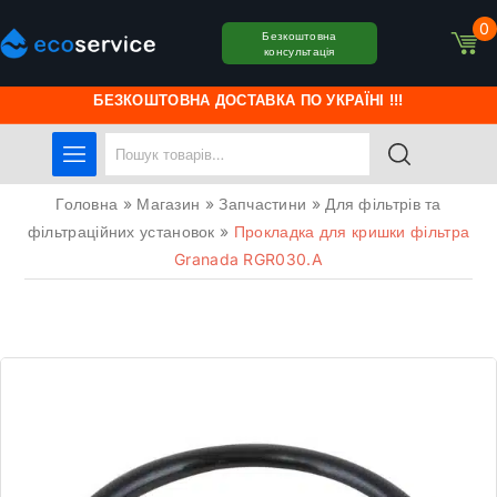
0
Безкоштовна
консультація
БЕЗКОШТОВНА ДОСТАВКА ПО УКРАЇНІ !!!
Головна
»
Магазин
»
Запчастини
»
Для фільтрів та
фільтраційних установок
»
Прокладка для кришки фільтра
Granada RGR030.A