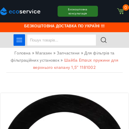
0
Безкоштовна
консультація
БЕЗКОШТОВНА ДОСТАВКА ПО УКРАЇНІ !!!
Головна
»
Магазин
»
Запчастини
»
Для фільтрів та
фільтраційних установок
»
Шайба Emaux пружини для
верхнього клапану 1,5″ 1181002