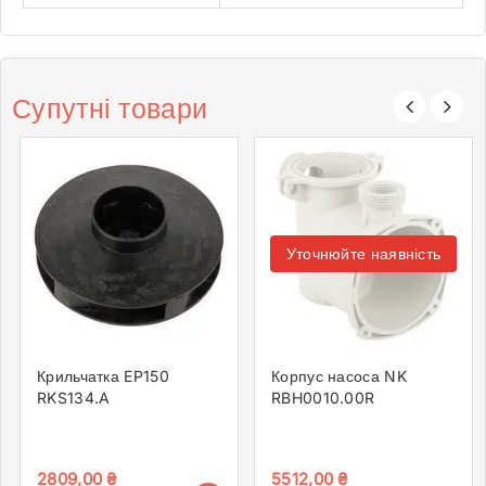
Супутні товари
Уточнюйте наявність
Крильчатка EP150
Корпус насоса NK
RKS134.A
RBH0010.00R
2809,00
₴
5512,00
₴