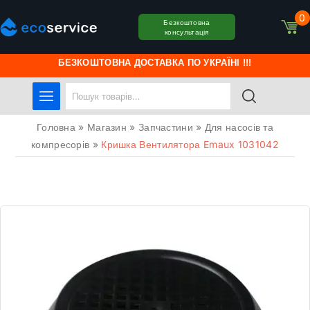
0
Безкоштовна
консультація
БЕЗКОШТОВНА ДОСТАВКА ПО УКРАЇНІ !!!
Головна
»
Магазин
»
Запчастини
»
Для насосів та
компресорів
»
Кришка Вентилятора Emaux 1031042