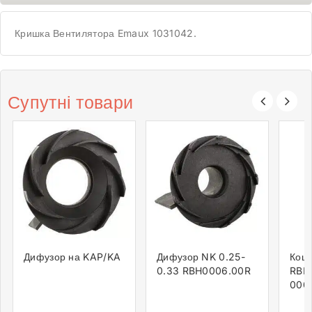
Кришка Вентилятора Emaux 1031042.
Супутні товари
Дифузор на KAP/KA
Дифузор NK 0.25-
Коши
0.33 RBH0006.00R
RBH
000