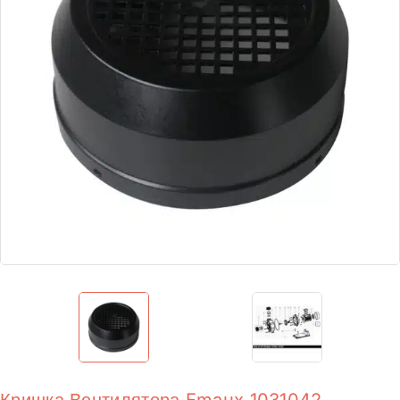
Кришка Вентилятора Emaux 1031042