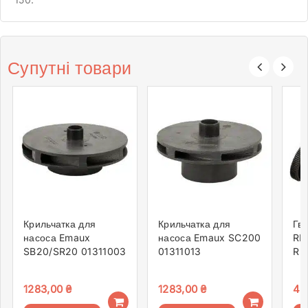
Супутні товари
Крильчатка для
Крильчатка для
Гв
насоса Emaux
насоса Emaux SC200
RN
SB20/SR20 01311003
01311013
R
1283,00
₴
1283,00
₴
45