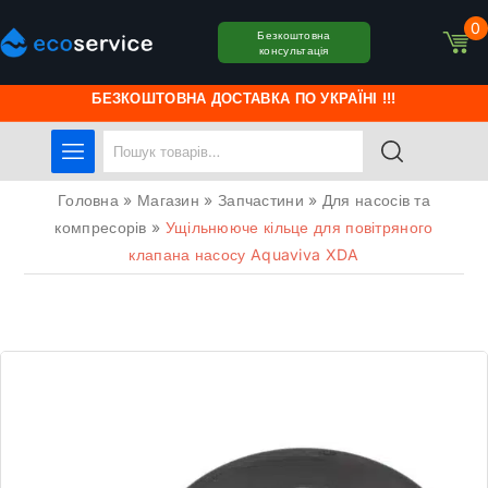
0
Безкоштовна
консультація
БЕЗКОШТОВНА ДОСТАВКА ПО УКРАЇНІ !!!
Головна
»
Магазин
»
Запчастини
»
Для насосів та
компресорів
»
Ущільнююче кільце для повітряного
клапана насосу Aquaviva XDA