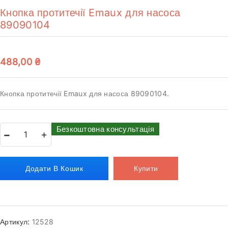
Кнопка протитечії Emaux для насоса
89090104
488,00
₴
Кнопка протитечії Emaux для насоса 89090104.
Безкоштовна консультація
Додати В Кошик
Купити
Артикул:
12528