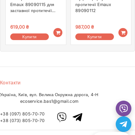
Emaux 89090115 для
протитечії Emaux
заставної протитечії
89090112
EM0055
619,00
₴
987,00
₴
Купити
Купити
Контакти
Україна, Київ, вул. Велика Окружна дорога, 4-Н
ecoservice.bas1@gmail.com
+38 (097) 805-70-70
+38 (073) 805-70-70