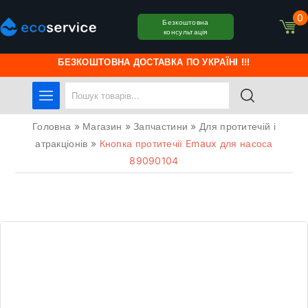
0
Безкоштовна
консультація
БЕЗКОШТОВНА ДОСТАВКА ПО УКРАЇНІ !!!
Головна
»
Магазин
»
Запчастини
»
Для протитечій і
атракціонів
»
Кнопка протитечії Emaux для насоса
89090104