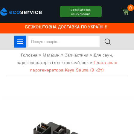
0
Безкоштовна
консультація
БЕЗКОШТОВНА ДОСТАВКА ПО УКРАЇНІ !!!
Головна
»
Магазин
»
Запчастини
»
Для саун,
парогенераторів і електрокам'янок
»
Плата реле
парогенератора Keya Sauna (9 кВт)