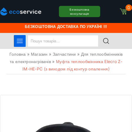
0
Безкоштовна
консультація
БЕЗКОШТОВНА ДОСТАВКА ПО УКРАЇНІ !!!
Головна
»
Магазин
»
Запчастини
»
Для теплообмінників
та електронагрівачів
»
Муфта теплообмінника Elecro Z-
IM-HE-PC (з виходом під контур опалення)