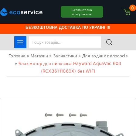
0
Безкоштовна
консультація
БЕЗКОШТОВНА ДОСТАВКА ПО УКРАЇНІ !!!
Головна
»
Магазин
»
Запчастини
»
Для водних пилососів
»
Блок мотор для пилососа Hayward AquaVac 600
(RCX36111060X) без WIFI