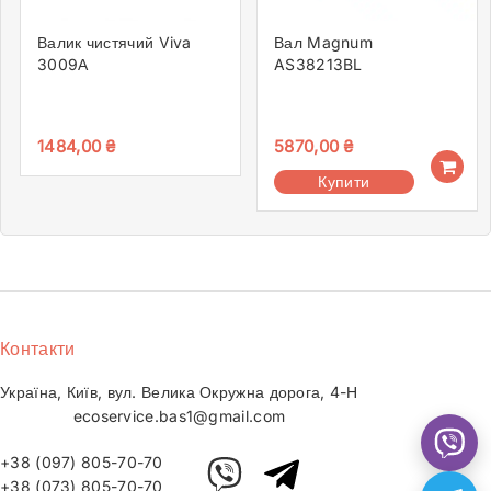
Валик чистячий Viva
Вал Magnum
3009А
AS38213BL
1484,00
₴
5870,00
₴
Купити
Контакти
Україна, Київ, вул. Велика Окружна дорога, 4-Н
ecoservice.bas1@gmail.com
+38 (097) 805-70-70
+38 (073) 805-70-70