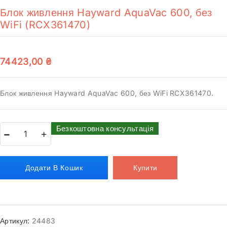
Блок живлення Hayward AquaVac 600, без
WiFi (RCX361470)
74423,00
₴
Блок живлення Hayward AquaVac 600, без WiFi RCX361470.
Безкоштовна консультація
Додати В Кошик
Купити
Артикул:
24483