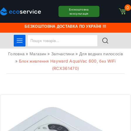
0
Безкоштовна
консультація
БЕЗКОШТОВНА ДОСТАВКА ПО УКРАЇНІ !!!
Головна
»
Магазин
»
Запчастини
»
Для водних пилососів
»
Блок живлення Hayward AquaVac 600, без WiFi
(RCX361470)