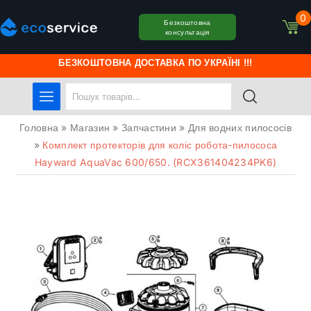
0
Безкоштовна
консультація
БЕЗКОШТОВНА ДОСТАВКА ПО УКРАЇНІ !!!
Головна
»
Магазин
»
Запчастини
»
Для водних пилососів
»
Комплект протекторів для коліс робота-пилососа
Hayward AquaVac 600/650. (RCX361404234PK6)