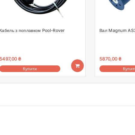
Кабель з поплавком Pool-Rover
Вал Magnum AS
5497,00
₴
5870,00
₴
Купити
Купит