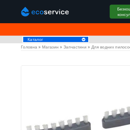
Безко
консул
Каталог
Головна
»
Магазин
»
Запчастини
»
Для водних пилосо
Хімія для басейну
Аксессуари
Пилососи для басейну
Крижані ванни
Обладнання для басейнів
Басейни
СПА Джакузі
Драбини та поручні
Труби та фітинги
Накриття на басейн
Закладні деталі
Оздоблювальні матеріали
Обладнання для саун