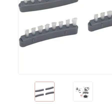
Теплові насоси для дому
Аквафітнес і відпочинок на воді
Запчастини
Без категорії