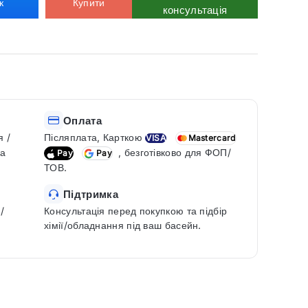
к
Купити
консультація
Оплата
я /
Післяплата, Карткою
VISA
Mastercard
ка
, безготівково для ФОП/
Pay
Pay
ТОВ.
Підтримка
/
Консультація перед покупкою та підбір
хімії/обладнання під ваш басейн.