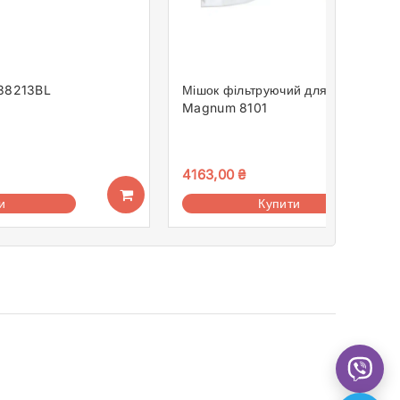
Мішок фільтруючий для пилососів
38213BL
Magnum 8101
4163,00
₴
Купити
и