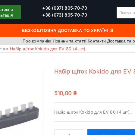
+38 (097) 805-70-70
штовна
ьтація
+38 (073) 805-70-70
БЕЗКОШТОВНА ДОСТАВКА ПО УКРАЇНІ !!!
Про компанію
Новини та статті
Контакти
Доставка та 
сів
»
Набір щіток Kokido для EV 80 (4 шт)
Набір щіток Kokido для EV 
510,00
₴
Набір щіток Kokido для EV 80 (4 шт).