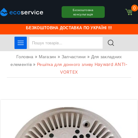
0
Безкоштовна
консультація
БЕЗКОШТОВНА ДОСТАВКА ПО УКРАЇНІ !!!
Головна
»
Магазин
»
Запчастини
»
Для закладних
елементів
»
Решітка для донного зливу Hayward ANTI-
VORTEX