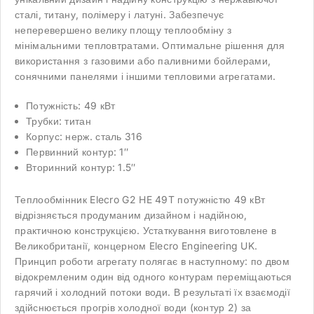
сталі, титану, полімеру і латуні. Забезпечує
неперевершено велику площу теплообміну з
мінімальними тепловтратами. Оптимальне рішення для
використання з газовими або паливними бойлерами,
сонячними панелями і іншими тепловими агрегатами.
Потужність: 49 кВт
Трубки: титан
Корпус: нерж. сталь 316
Первинний контур: 1″
Вторинний контур: 1.5″
Теплообмінник Elecro G2 HE 49T потужністю 49 кВт
відрізняється продуманим дизайном і надійною,
практичною конструкцією. Устаткування виготовлене в
Великобританії, концерном Elecro Engineering UK.
Принцип роботи агрегату полягає в наступному: по двом
відокремленим один від одного контурам переміщаються
гарячий і холодний потоки води. В результаті їх взаємодії
здійснюється прогрів холодної води (контур 2) за