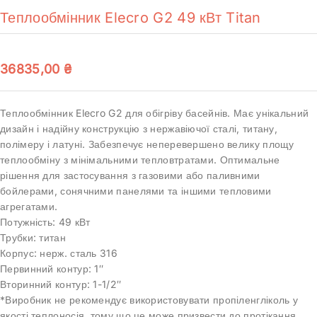
Теплообмінник Elecro G2 49 кВт Titan
36835,00
₴
Теплообмінник Elecro G2 для обігріву басейнів. Має унікальний
дизайн і надійну конструкцію з нержавіючої сталі, титану,
полімеру і латуні. Забезпечує неперевершено велику площу
теплообміну з мінімальними тепловтратами. Оптимальне
рішення для застосування з газовими або паливними
бойлерами, сонячними панелями та іншими тепловими
агрегатами.
Потужність: 49 кВт
Трубки: титан
Корпус: нерж. сталь 316
Первинний контур: 1″
Вторинний контур: 1-1/2″
*Виробник не рекомендує використовувати пропіленгліколь у
якості теплоносія, тому що це може призвести до протікання