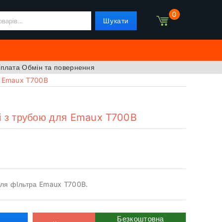
0
Шукати
оплата
Обмін та повернення
я Emaux T700B
і з трубою для Emaux T700B
для фІльтра Emaux T700B.
Безкоштовна