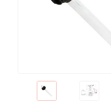
Теплові насоси для дому
Аквафітнес і відпочинок на воді
Запчастини
Без категорії