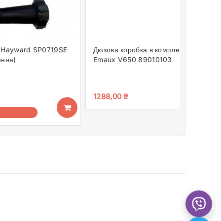
 Hayward SP0719SE
Дюзова коробка в комплекті з трубою
ення)
Emaux V650 89010103
1288,00
₴