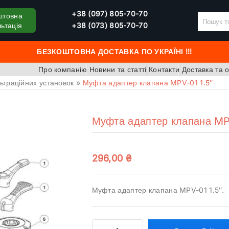
+38 (097) 805-70-70
штовна
ьтація
+38 (073) 805-70-70
БЕЗКОШТОВНА ДОСТАВКА ПО УКРАЇНІ !!!
Про компанію
Новини та статті
Контакти
Доставка та 
льтраційних установок
»
Муфта адаптер клапана MPV-01 1.5″
Муфта адаптер клапана MP
296,00
₴
Муфта адаптер клапана MPV-01 1.5″.