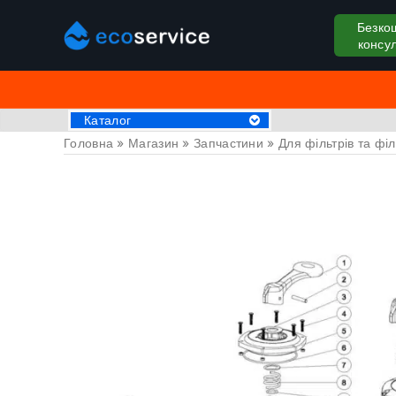
Безко
консул
Каталог
Головна
»
Магазин
»
Запчастини
»
Для фільтрів та фі
Хімія для басейну
Аксессуари
Пилососи для басейну
Крижані ванни
Обладнання для басейнів
Басейни
СПА Джакузі
Драбини та поручні
Труби та фітинги
Накриття на басейн
Закладні деталі
Оздоблювальні матеріали
Обладнання для саун