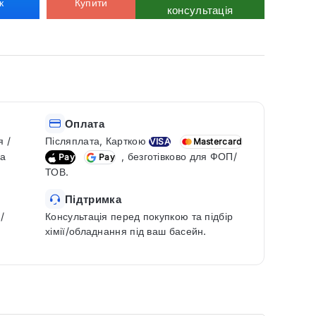
к
Купити
консультація
Оплата
я /
Післяплата, Карткою
VISA
Mastercard
ка
, безготівково для ФОП/
Pay
Pay
ТОВ.
Підтримка
/
Консультація перед покупкою та підбір
хімії/обладнання під ваш басейн.