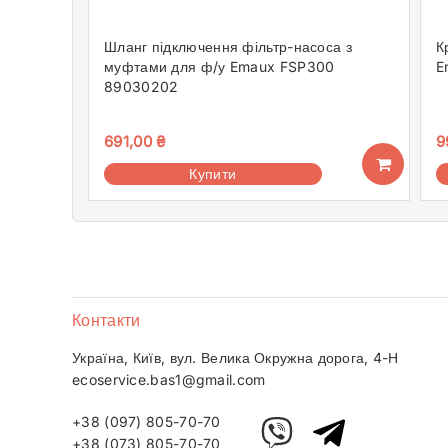
Шланг підключення фільтр-насоса з
К
муфтами для ф/у Emaux FSP300
E
89030202
691,00
₴
9
Купити
Контакти
Україна, Київ, вул. Велика Окружна дорога, 4-Н
ecoservice.bas1@gmail.com
+38 (097) 805-70-70
+38 (073) 805-70-70