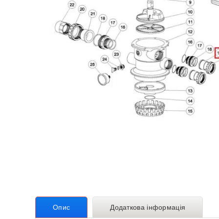
Теплові насоси для дому
Аквафітнес і відпочинок на воді
Запчастини
Без категорії
Опис
Додаткова інформація