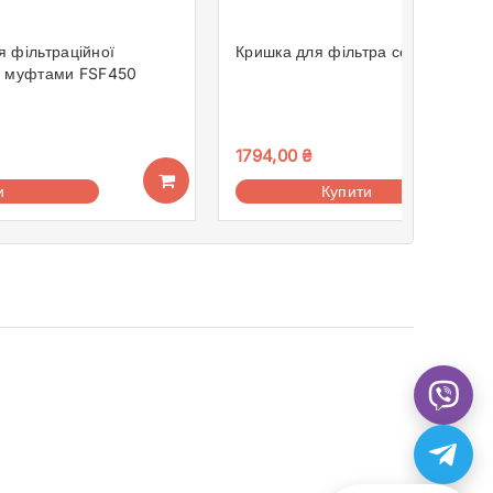
 фільтраційної
Кришка для фільтра серії KOK 65
з муфтами FSF450
1794,00
₴
и
Купити