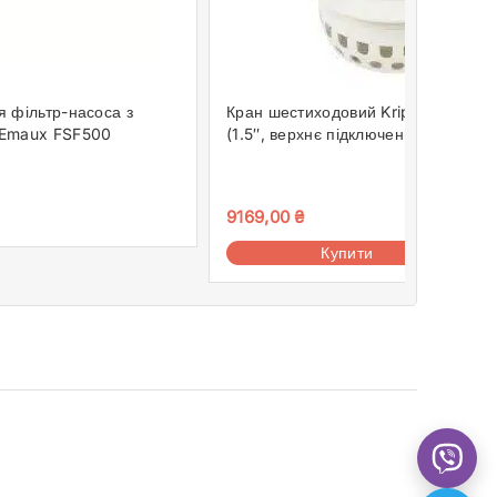
 фільтр-насоса з
Кран шестиходовий Kripsol VK6T 4
 Emaux FSF500
(1.5″, верхнє підключення)
9169,00
₴
Купити