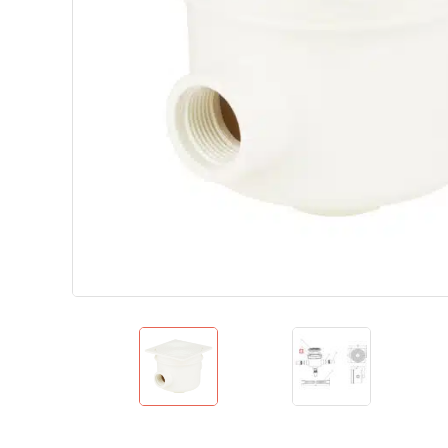
Теплові насоси для дому
Аквафітнес і відпочинок на воді
Запчастини
Без категорії