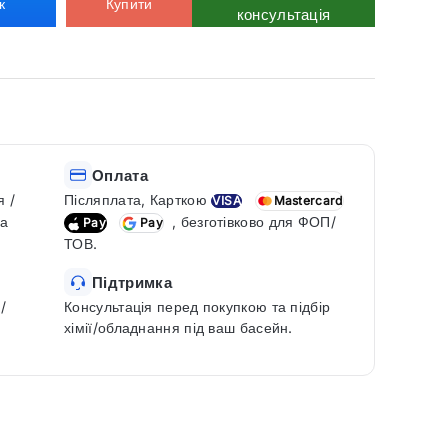
к
Купити
консультація
Оплата
я /
Післяплата, Карткою
VISA
Mastercard
ка
, безготівково для ФОП/
Pay
Pay
ТОВ.
Підтримка
/
Консультація перед покупкою та підбір
хімії/обладнання під ваш басейн.