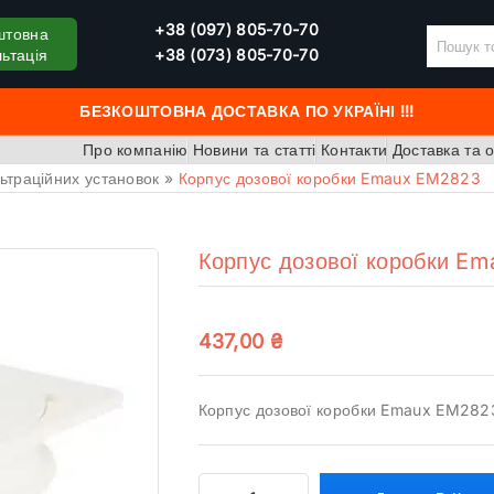
+38 (097) 805-70-70
штовна
ьтація
+38 (073) 805-70-70
БЕЗКОШТОВНА ДОСТАВКА ПО УКРАЇНІ !!!
Про компанію
Новини та статті
Контакти
Доставка та 
льтраційних установок
»
Корпус дозової коробки Emaux EM2823
Корпус дозової коробки E
437,00
₴
Корпус дозової коробки Emaux EM282