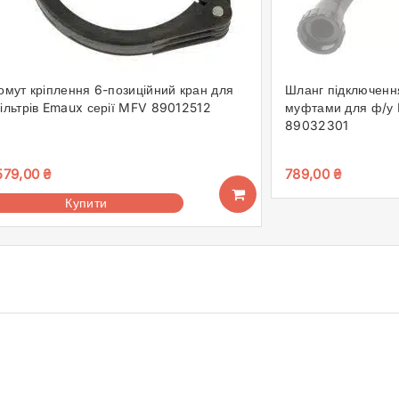
омут кріплення 6-позиційний кран для
Шланг підключення
ільтрів Emaux серії MFV 89012512
муфтами для ф/у
89032301
579,00
₴
789,00
₴
Купити