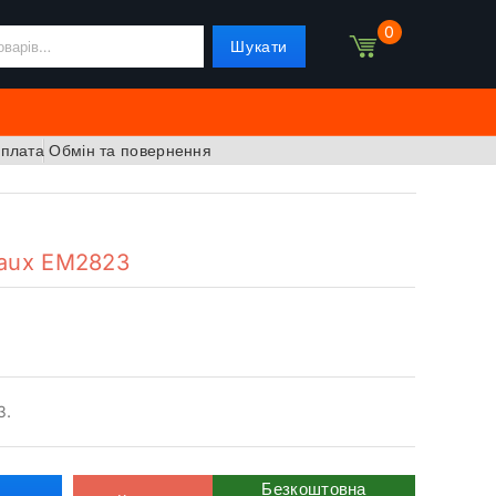
0
Шукати
оплата
Обмін та повернення
maux EM2823
3.
Безкоштовна