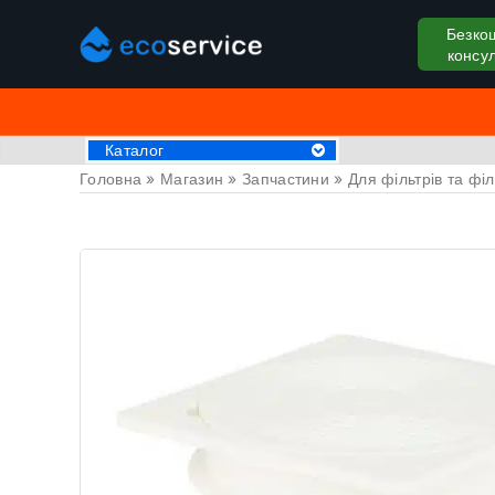
Безко
консул
Каталог
Головна
»
Магазин
»
Запчастини
»
Для фільтрів та фі
Хімія для басейну
Аксессуари
Пилососи для басейну
Крижані ванни
Обладнання для басейнів
Басейни
СПА Джакузі
Драбини та поручні
Труби та фітинги
Накриття на басейн
Закладні деталі
Оздоблювальні матеріали
Обладнання для саун